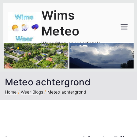
Ga
Wims
naar
de
Meteo
inhoud
Weeruitleg en weerfoto's
Meteo achtergrond
Home
Weer Blogs
Meteo achtergrond