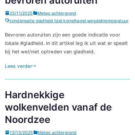
bevroren autoruiten
23/11/2025
Meteo achtergrond
condensatie
,
gladheid
,
ijzel
,
korrelhagel
,
wegdektemperatuur
Bevroren autoruiten zijn een goede indicatie voor
lokale #gladheid. In dit artikel leg ik uit wat er speelt
bij het wel/niet optreden van gladheid.
Lees verder
Hardnekkige
wolkenvelden vanaf de
Noordzee
13/10/2025
Meteo achtergrond