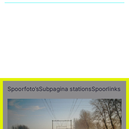
Spoorfoto’s
Subpagina stations
Spoorlinks