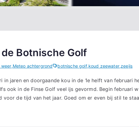
p de Botnische Golf
l weer
,
Meteo achtergrond
botnische golf
,
koud zeewater
,
zeeijs
i in jaren en doorgaande kou in de 1e helft van februari he
lfs ook in de Finse Golf veel ijs gevormd. Begin februari 
d voor de tijd van het jaar. Goed om er even bij stil te sta