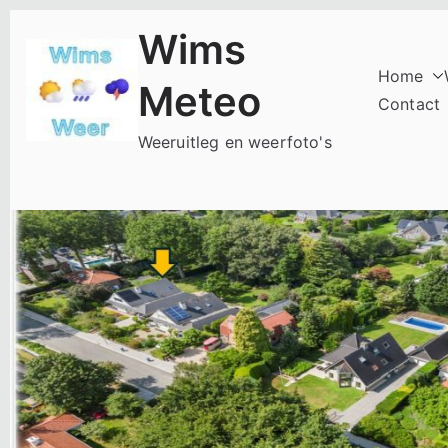
Ga
Wims
naar
de
Home
Meteo
inhoud
Contact
Weeruitleg en weerfoto's