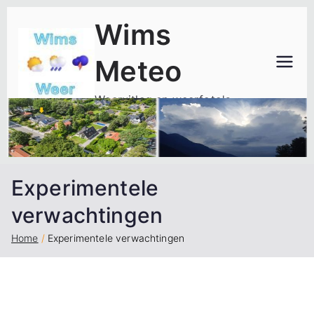
Ga
Wims
naar
de
Meteo
inhoud
Weeruitleg en weerfoto's
Experimentele
verwachtingen
Home
Experimentele verwachtingen