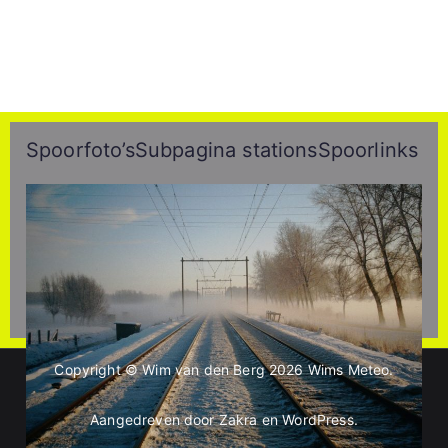
Spoorfoto’s
Subpagina stations
Spoorlinks
Copyright © Wim van den Berg 2026
Wims Meteo
.
Aangedreven door
Zakra
en
WordPress
.