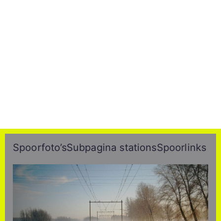
Spoorfoto’s
Subpagina stations
Spoorlinks