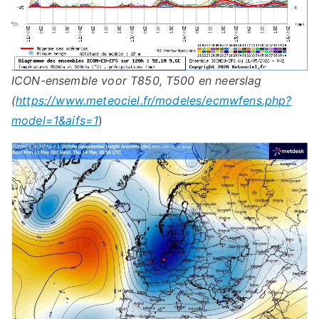
ICON-ensemble voor T850, T500 en neerslag
(
https://www.meteociel.fr/modeles/ecmwfens.php?
model=1&aifs=1
)