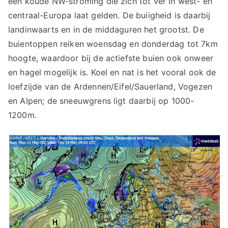
een koude NW-stroming die zich tot ver in west- en
centraal-Europa laat gelden. De buiigheid is daarbij
landinwaarts en in de middaguren het grootst. De
buientoppen reiken woensdag en donderdag tot 7km
hoogte, waardoor bij de actiefste buien ook onweer
en hagel mogelijk is. Koel en nat is het vooral ook de
loefzijde van de Ardennen/Eifel/Sauerland, Vogezen
en Alpen; de sneeuwgrens ligt daarbij op 1000-
1200m.