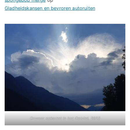
spongebob merge
op
Gladheidskansen en bevroren autoruiten
Onweer opkomst in het Oetztal, 2023