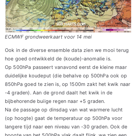
ECMWF grondweerkaart voor 14 mei
Ook in de diverse ensemble data zien we mooi terug
hoe goed ontwikkeld de (koude)-anomalie is.
Op 500hPa passeert vanavond eerst de kleine maar
duidelijke koudeput (die behalve op 500hPa ook op
850hPa goed te zien is, op 1500m zakt het kwik naar
-4 graden). Aan de grond daalt het kwik in de
bijbehorende buiige regen naar +5 graden.
Na de passage op dinsdag van wat warmere lucht
(op hoogte) gaat de temperatuur op 500hPa voor
langere tijd naar een niveau van -30 graden. Ook de
hoogte van het 500hPa vlak daalt flink, we zien een