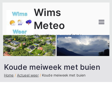
Ga
Wims
naar
de
Meteo
inhoud
Weeruitleg en weerfoto's
Koude meiweek met buien
Home
Actueel weer
Koude meiweek met buien