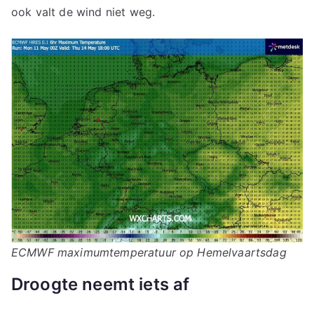
ook valt de wind niet weg.
ECMWF maximumtemperatuur op Hemelvaartsdag
Droogte neemt iets af