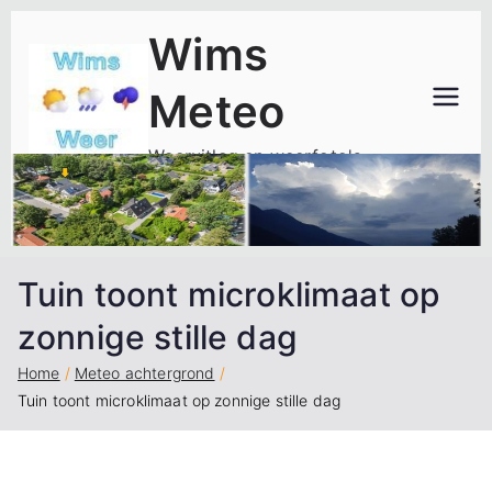
Ga
Wims
naar
de
Meteo
inhoud
Weeruitleg en weerfoto's
Tuin toont microklimaat op
zonnige stille dag
Home
Meteo achtergrond
Tuin toont microklimaat op zonnige stille dag