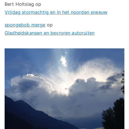
Bert Holtslag
op
Vrijdag stormachtig en in het noorden sneeuw
spongebob merge
op
Gladheidskansen en bevroren autoruiten