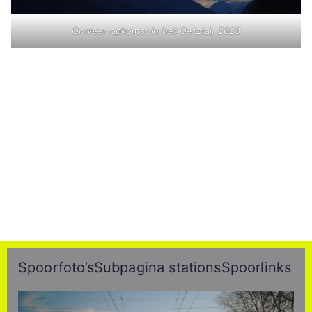
Onweer opkomst in het Oetztal, 2023
Spoorfoto’s
Subpagina stations
Spoorlinks