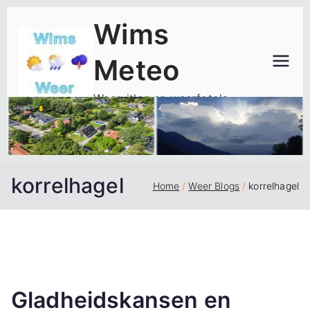
Ga
Wims
naar
de
Meteo
inhoud
Weeruitleg en weerfoto's
korrelhagel
Home
Weer Blogs
korrelhagel
Gladheidskansen en