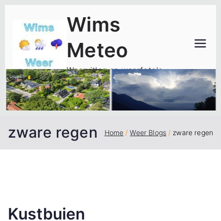
Ga
Wims
naar
de
Meteo
inhoud
Weeruitleg en weerfoto's
zware regen
Home
Weer Blogs
zware regen
Kustbuien