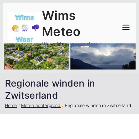
Ga
Wims
naar
de
Meteo
inhoud
Weeruitleg en weerfoto's
Regionale winden in
Zwitserland
Home
Meteo achtergrond
Regionale winden in Zwitserland