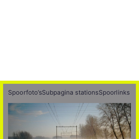
Spoorfoto’s
Subpagina stations
Spoorlinks