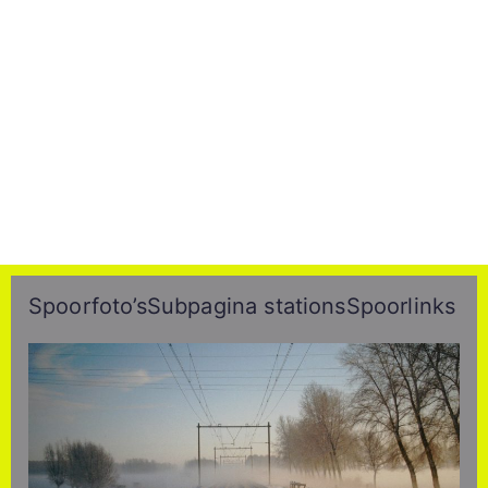
Spoorfoto’s
Subpagina stations
Spoorlinks