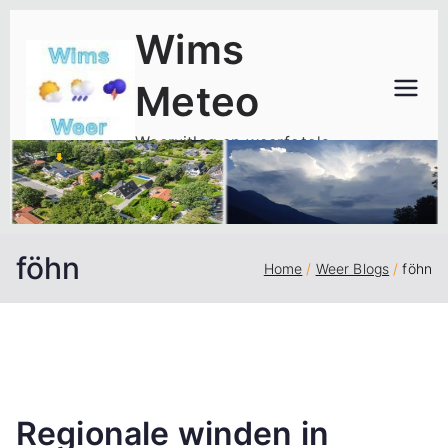
Ga
Wims
naar
de
Meteo
inhoud
Weeruitleg en weerfoto's
föhn
Home
Weer Blogs
föhn
Regionale winden in