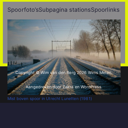
Spoorfoto’s
Subpagina stations
Spoorlinks
Copyright © Wim van den Berg 2026
Wims Meteo
.
Aangedreven door
Zakra
en
WordPress
.
Mist boven spoor in Utrecht Lunetten (1981)
X
LinkedIn