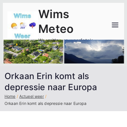
Ga
Wims
naar
de
Meteo
inhoud
Weeruitleg en weerfoto's
Orkaan Erin komt als
depressie naar Europa
Home
Actueel weer
Orkaan Erin komt als depressie naar Europa