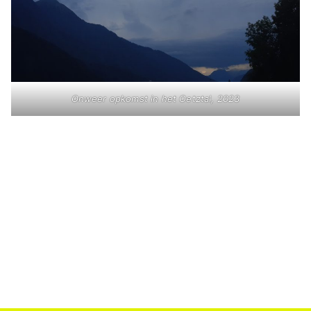
Onweer opkomst in het Oetztal, 2023