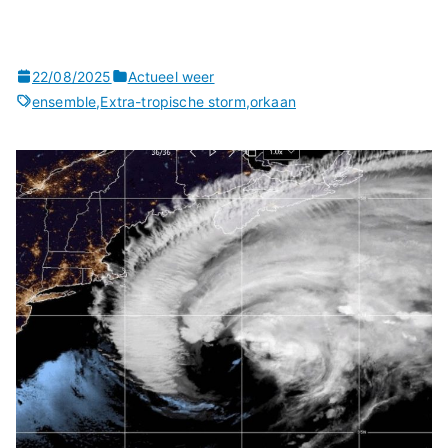
22/08/2025
Actueel weer
ensemble
,
Extra-tropische storm
,
orkaan