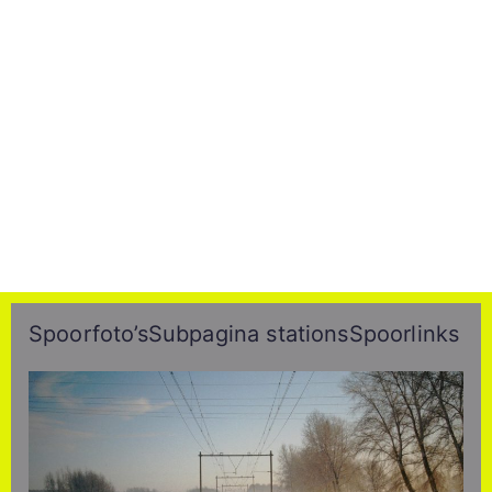
Spoorfoto’s
Subpagina stations
Spoorlinks