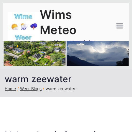
Ga
Wims
naar
de
Meteo
inhoud
Weeruitleg en weerfoto's
warm zeewater
Home
Weer Blogs
warm zeewater