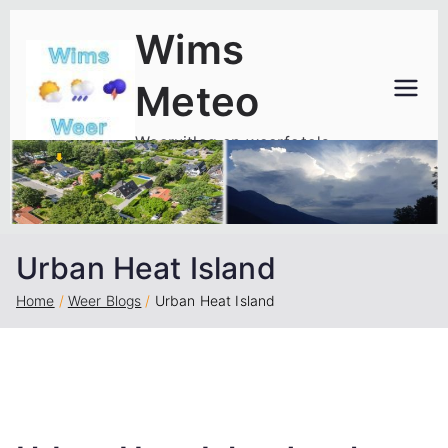
Ga
Wims
naar
de
Meteo
inhoud
Weeruitleg en weerfoto's
Urban Heat Island
Home
Weer Blogs
Urban Heat Island