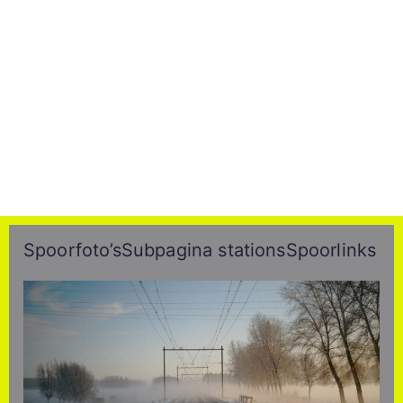
Spoorfoto’s
Subpagina stations
Spoorlinks