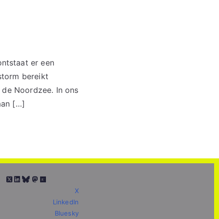
ntstaat er een
storm bereikt
n de Noordzee. In ons
aan […]
X
LinkedIn
Bluesky