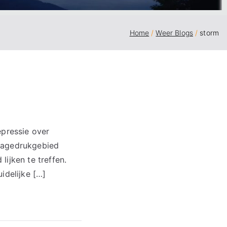
Home
Weer Blogs
storm
epressie over
 lagedrukgebied
ijken te treffen.
idelijke […]