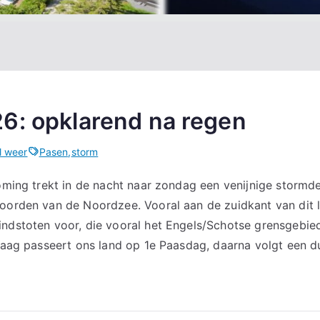
6: opklarend na regen
l weer
Pasen
,
storm
roming trekt in de nacht naar zondag een venijnige stormd
noorden van de Noordzee. Vooral aan de zuidkant van dit
ndstoten voor, die vooral het Engels/Schotse grensgebied l
 laag passeert ons land op 1e Paasdag, daarna volgt een du