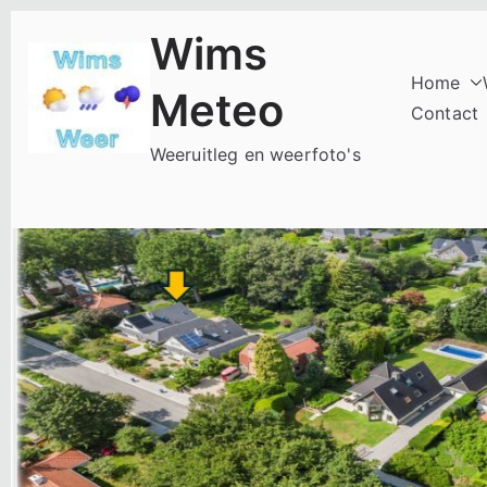
Ga
Wims
naar
de
Home
Meteo
inhoud
Contact
Weeruitleg en weerfoto's