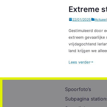
Extreme s
22/01/2025
Actueel
Gestimuleerd door e
extreem gevaarlijke
vrijdagochtend Ierla
land krijgen we all
Lees verder
Spoorfoto’s
Subpagina station