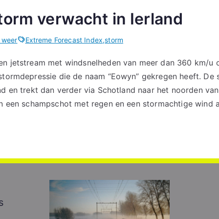
torm verwacht in Ierland
 weer
Extreme Forecast Index
,
storm
en jetstream met windsnelheden van meer dan 360 km/u o
 stormdepressie die de naam “Eowyn” gekregen heeft. De 
nd en trekt dan verder via Schotland naar het noorden va
een een schampschot met regen en een stormachtige wind 
s