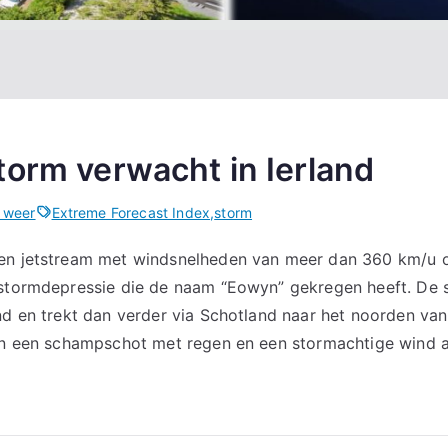
torm verwacht in Ierland
 weer
Extreme Forecast Index
,
storm
en jetstream met windsnelheden van meer dan 360 km/u o
 stormdepressie die de naam “Eowyn” gekregen heeft. De 
nd en trekt dan verder via Schotland naar het noorden va
een een schampschot met regen en een stormachtige wind 