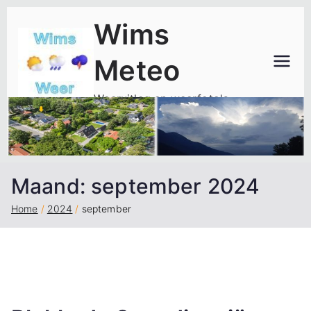
Ga
Wims
naar
de
Meteo
inhoud
Weeruitleg en weerfoto's
Maand:
september 2024
Home
2024
september