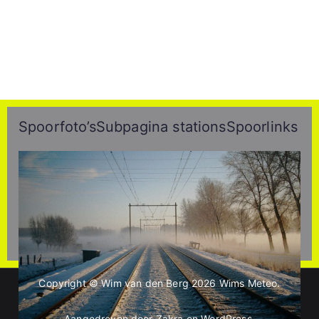
Spoorfoto’s
Subpagina stations
Spoorlinks
Copyright © Wim van den Berg 2026
Wims Meteo
.
Aangedreven door
Zakra
en
WordPress
.