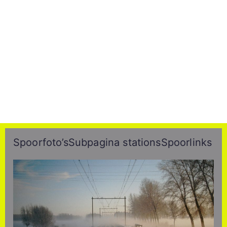
Spoorfoto’s
Subpagina stations
Spoorlinks