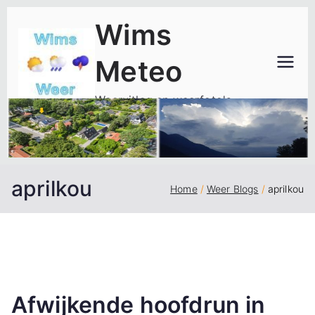
Ga
Wims
naar
de
Meteo
inhoud
Weeruitleg en weerfoto's
aprilkou
Home
Weer Blogs
aprilkou
Afwijkende hoofdrun in