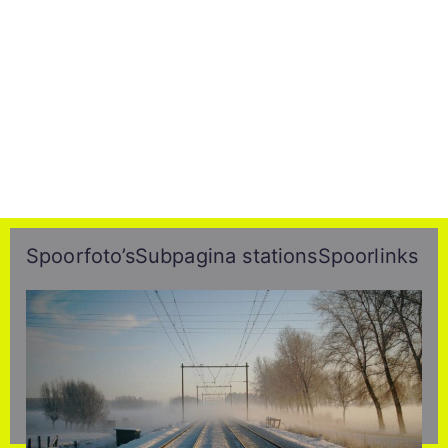
Spoorfoto’s
Subpagina stations
Spoorlinks