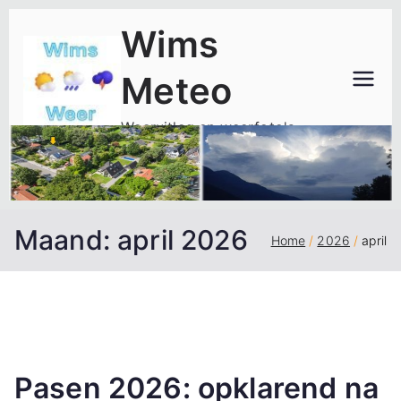
Ga
Wims
naar
de
Meteo
inhoud
Weeruitleg en weerfoto's
Maand:
april 2026
Home
2026
april
Pasen 2026: opklarend na