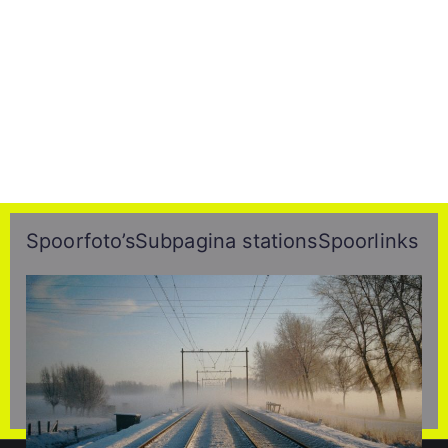
Spoorfoto’s
Subpagina stations
Spoorlinks