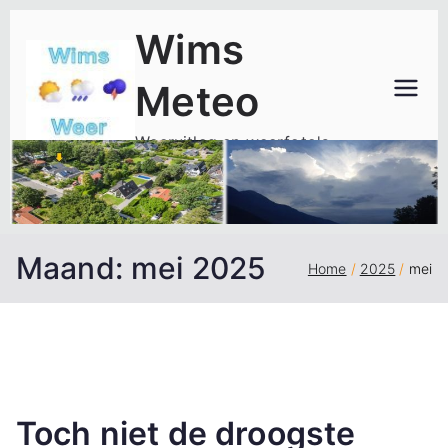
Ga
Wims
naar
de
Meteo
inhoud
Weeruitleg en weerfoto's
Maand:
mei 2025
Home
2025
mei
Toch niet de droogste